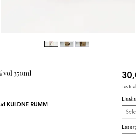
 vol 350ml
30,
Tax Inc
Lisak
unud KULDNE RUMM
Sele
Laser