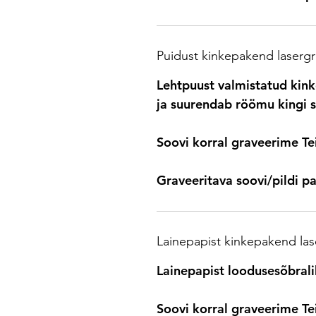
Puidust kinkepakend laserg
Lehtpuust valmistatud kink
ja suurendab röömu kingi s
Soovi korral graveerime Te
Graveeritava soovi/pildi pa
Lainepapist kinkepakend la
Lainepapist loodusesõbral
Soovi korral graveerime Te