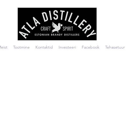
eist
Tootmine
Kontaktid
Investeeri
Facebook
Tehasetuur