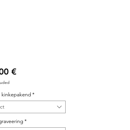
Price
00 €
luded
s kinkepakend
*
ct
graveering
*