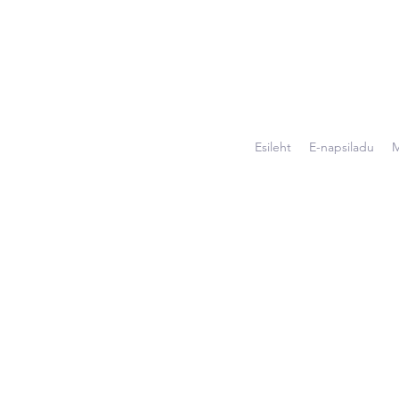
Esileht
E-napsiladu
M