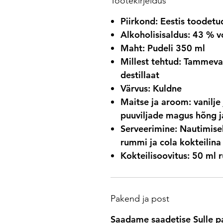
Tootekirjeldus
Piirkond: Eestis toodetu
Alkoholisisaldus: 43 % v
Maht: Pudeli 350 ml
Millest tehtud: Tammeva
destillaat
Värvus: Kuldne
Maitse ja aroom: vanilje 
puuviljade magus hõng j
Serveerimine: Nautimisek
rummi ja cola kokteilina
Kokteilisoovitus: 50 ml r
Pakend ja post
Saadame saadetise Sulle p